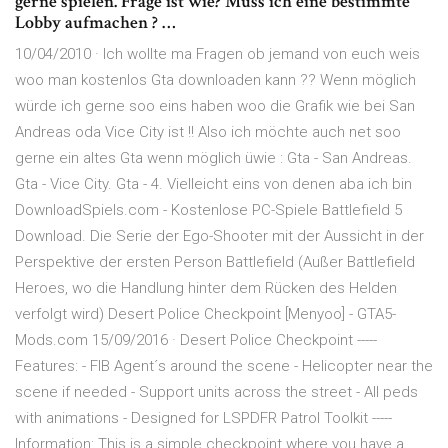
gerne spielen. Frage ist wie? Muss ich eine bestimmte
Lobby aufmachen ? …
10/04/2010 · Ich wollte ma Fragen ob jemand von euch weis
woo man kostenlos Gta downloaden kann ?? Wenn möglich
würde ich gerne soo eins haben woo die Grafik wie bei San
Andreas oda Vice City ist !! Also ich möchte auch net soo
gerne ein altes Gta wenn möglich üwie : Gta - San Andreas.
Gta - Vice City. Gta - 4. Vielleicht eins von denen aba ich bin
DownloadSpiels.com - Kostenlose PC-Spiele Battlefield 5
Download. Die Serie der Ego-Shooter mit der Aussicht in der
Perspektive der ersten Person Battlefield (Außer Battlefield
Heroes, wo die Handlung hinter dem Rücken des Helden
verfolgt wird) Desert Police Checkpoint [Menyoo] - GTA5-
Mods.com 15/09/2016 · Desert Police Checkpoint -----
Features: - FIB Agent´s around the scene - Helicopter near the
scene if needed - Support units across the street - All peds
with animations - Designed for LSPDFR Patrol Toolkit -----
Information: This is a simple checkpoint where you have a