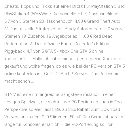
Cheats, Tipps und Tricks auf einen Blick!: Für PlayStation 3 und
PlayStation 4 (Wo&Wie / Die schnelle Hilfe) Christian Bildner.
3,7 von 5 Sternen 20. Taschenbuch. 4,90 € Grand Theft Auto
IV: Das offizielle Strategiebuch Brady Autorenteam. 4,0 von 5
Sternen 19. Zubehör. 18 Angebote ab 11,00 € Red Dead
Redemption 2 - Das offizielle Buch - Collector’s Edition
Piggyback. 4,7 von 5 GTA 5 - Xbox One GTA 5 online
kostenlos? | … Hallo ich habe mir seit gestern eine Xbox one s
gekauft und wollte fragen, ob es wie bei der PC Version GTA 5
online kostenlos ist. Gruß. GTA 5 RP-Server - Das Rollenspiel
macht schon …
GTA V ist eine umfangreiche Gangster-Simulation in einer
riesigen Spielwelt, die sich in ihrer PC-Portierung auch in Ego-
Perspektive spielen lässt. Bis zu 53% Rabatt Zum Download
Vollversion kaufen. 0. 0 Stimmen. 50. 40 Das Game ist bereits
lange für Konsolen erhältlich – die PC-Portierung soll für