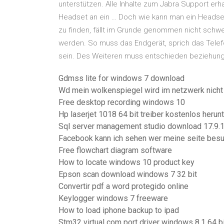
unterstützen. Alle Inhalte zum Jabra Support erh
Headset an ein … Doch wie kann man ein Headset
zu finden, fällt im Grunde genommen nicht schwe
werden. So muss das Endgerät, sprich das Telefo
sein. Des Weiteren muss entschieden beziehung
Gdmss lite for windows 7 download
Wd mein wolkenspiegel wird im netzwerk nich
Free desktop recording windows 10
Hp laserjet 1018 64 bit treiber kostenlos herun
Sql server management studio download 17.9.
Facebook kann ich sehen wer meine seite besu
Free flowchart diagram software
How to locate windows 10 product key
Epson scan download windows 7 32 bit
Convertir pdf a word protegido online
Keylogger windows 7 freeware
How to load iphone backup to ipad
Stm32 virtual com port driver windows 8.1 64 bi