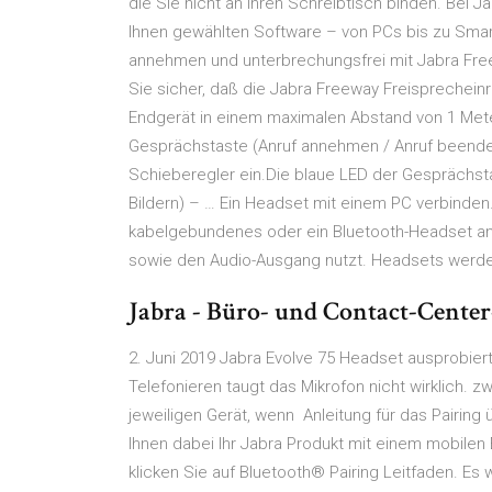
die Sie nicht an Ihren Schreibtisch binden. Bei J
Ihnen gewählten Software – von PCs bis zu Sma
annehmen und unterbrechungsfrei mit Jabra Freew
Sie sicher, daß die Jabra Freeway Freisprechein
Endgerät in einem maximalen Abstand von 1 Meter 
Gesprächstaste (Anruf annehmen / Anruf beenden
Schieberegler ein.Die blaue LED der Gesprächsta
Bildern) – … Ein Headset mit einem PC verbinden.
kabelgebundenes oder ein Bluetooth-Headset an
sowie den Audio-Ausgang nutzt. Headsets werd
Jabra - Büro- und Contact-Center
2. Juni 2019 Jabra Evolve 75 Headset ausprobier
Telefonieren taugt das Mikrofon nicht wirklich. 
jeweiligen Gerät, wenn Anleitung für das Pairing 
Ihnen dabei Ihr Jabra Produkt mit einem mobilen
klicken Sie auf Bluetooth® Pairing Leitfaden. Es