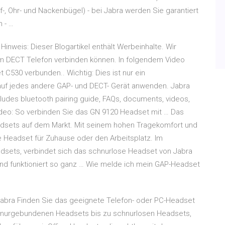
-, Ohr- und Nackenbügel) - bei Jabra werden Sie garantiert
 - …
nweis: Dieser Blogartikel enthält Werbeinhalte. Wir
nem DECT Telefon verbinden können. In folgendem Video
C530 verbunden.. Wichtig: Dies ist nur ein
auf jedes andere GAP- und DECT- Gerät anwenden. Jabra
cludes bluetooth pairing guide, FAQs, documents, videos,
ideo: So verbinden Sie das GN 9120 Headset mit … Das
adsets auf dem Markt. Mit seinem hohen Tragekomfort und
le Headset für Zuhause oder den Arbeitsplatz. Im
adsets, verbindet sich das schnurlose Headset von Jabra
 und funktioniert so ganz … Wie melde ich mein GAP-Headset
 Jabra Finden Sie das geeignete Telefon- oder PC-Headset
chnurgebundenen Headsets bis zu schnurlosen Headsets,