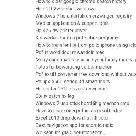
How to clear google chrome search history
Hp p1102w treiber windows
Windows 7 herunterfahren erzwingen registry
Medion application & support-disk
Hp 426 dw printer driver
Konwerter docx na pdf dobre programy
How to transfer file from pc to iphone using icl
Pdf in word doc umwandeln mac
Merry christmas to you and your family messa
Fotos für bewerbung selber machen
Pdf to tiff converter free download without wa
Philips 5500 series 3d smart led tv
Hp printer 1510 drivers download
Gta iv patch fix lag
Windows 7 usb stick bootfähig machen cmd
How do i type on a pdf in microsoft edge
Excel 2019 drop down list fill color
Best navigation app for android radio
Wo kann ich gta 5 herunterladen_