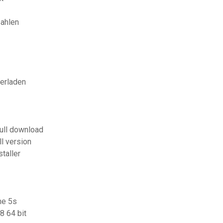
zahlen
terladen
ull download
l version
taller
ne 5s
8 64 bit