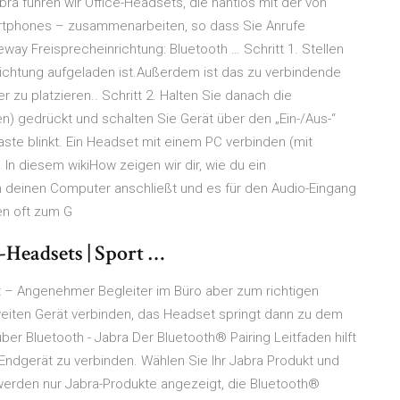
abra führen wir Office-Headsets, die nahtlos mit der von
rtphones – zusammenarbeiten, so dass Sie Anrufe
ay Freisprecheinrichtung: Bluetooth … Schritt 1. Stellen
richtung aufgeladen ist.Außerdem ist das zu verbindende
zu platzieren.. Schritt 2. Halten Sie danach die
) gedrückt und schalten Sie Gerät über den „Ein-/Aus-“
ste blinkt. Ein Headset mit einem PC verbinden (mit
 In diesem wikiHow zeigen wir dir, wie du ein
 deinen Computer anschließt und es für den Audio-Eingang
en oft zum G
-Headsets | Sport …
t – Angenehmer Begleiter im Büro aber zum richtigen
zweiten Gerät verbinden, das Headset springt dann zu dem
über Bluetooth - Jabra Der Bluetooth® Pairing Leitfaden hilft
 Endgerät zu verbinden. Wählen Sie Ihr Jabra Produkt und
 werden nur Jabra-Produkte angezeigt, die Bluetooth®