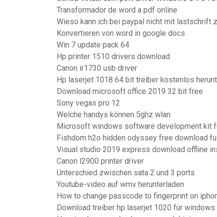
Transformador de word a pdf online
Wieso kann ich bei paypal nicht mit lastschrift 
Konvertieren von word in google docs
Win 7 update pack 64
Hp printer 1510 drivers download
Canon ir1730 usb driver
Hp laserjet 1018 64 bit treiber kostenlos herun
Download microsoft office 2019 32 bit free
Sony vegas pro 12
Welche handys können 5ghz wlan
Microsoft windows software development kit f
Fishdom h2o hidden odyssey free download ful
Visual studio 2019 express download offline ins
Canon l2900 printer driver
Unterschied zwischen sata 2 und 3 ports
Youtube-video auf wmv herunterladen
How to change passcode to fingerprint on ipho
Download treiber hp laserjet 1020 für windows 