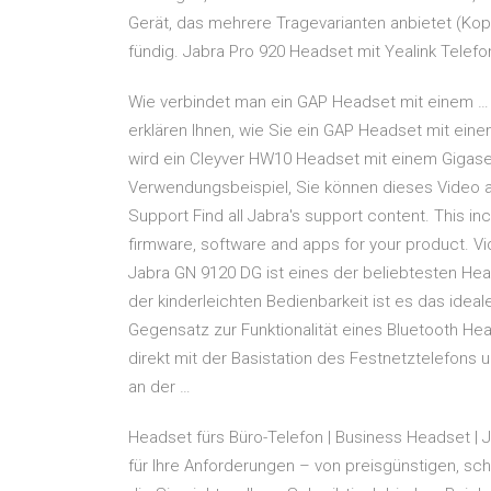
Gerät, das mehrere Tragevarianten anbietet (Kopf
fündig. Jabra Pro 920 Headset mit Yealink Telefon
Wie verbindet man ein GAP Headset mit einem … Hi
erklären Ihnen, wie Sie ein GAP Headset mit ei
wird ein Cleyver HW10 Headset mit einem Gigaset 
Verwendungsbeispiel, Sie können dieses Video 
Support Find all Jabra's support content. This in
firmware, software and apps for your product. V
Jabra GN 9120 DG ist eines der beliebtesten He
der kinderleichten Bedienbarkeit ist es das idea
Gegensatz zur Funktionalität eines Bluetooth He
direkt mit der Basistation des Festnetztelefons
an der …
Headset fürs Büro-Telefon | Business Headset |
für Ihre Anforderungen – von preisgünstigen, s